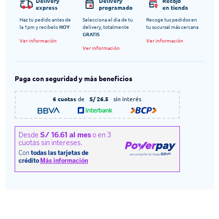
Delivery
Delivery
Recojo
express
programado
en tienda
Haz tu pedido antes de
Selecciona el dia de tu
Recoge tus pedidos en
la 1pm y recibelo
HOY
delivery, totalmente
tu sucursal más cercana
GRATIS
Ver información
Ver información
Ver información
Paga con seguridad y más beneficios
6 cuotas
de
S/ 26.5
sin interés