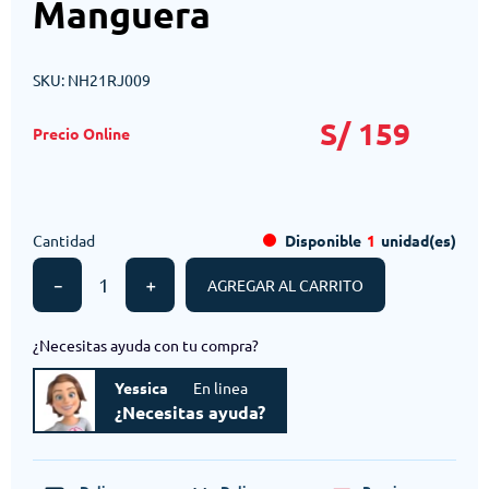
Manguera
SKU
:
NH21RJ009
S/
159
Cantidad
Disponible
1
unidad(es)
－
＋
AGREGAR AL CARRITO
¿Necesitas ayuda con tu compra?
Yessica
En linea
¿Necesitas ayuda?