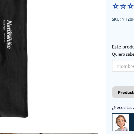
☆
☆
SKU
:
NH20
Este prod
Quiero sabe
Product
¿Necesitas 