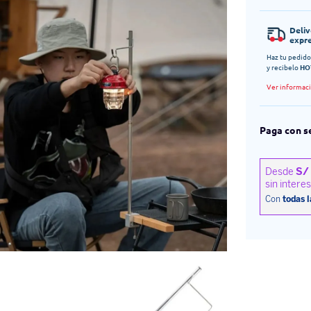
Deli
expr
Haz tu pedido
y recibelo
HO
Ver informac
Paga con s