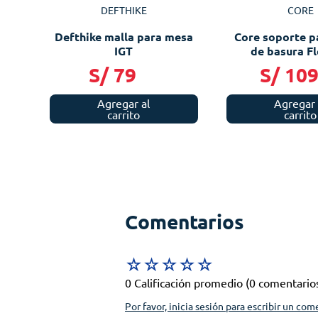
DEFTHIKE
CORE
Defthike malla para mesa
Core soporte p
IGT
de basura Fl
S/
79
S/
10
Agregar al
Agregar 
carrito
carrito
Comentarios
☆
☆
☆
☆
☆
0 Calificación promedio
(0 comentario
Por favor, inicia sesión para escribir un com