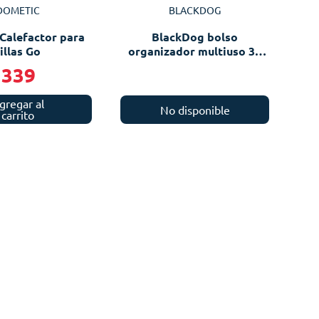
DOMETIC
BLACKDOG
Calefactor para
BlackDog bolso
illas Go
organizador multiuso 30
litros
339
gregar al
No disponible
carrito