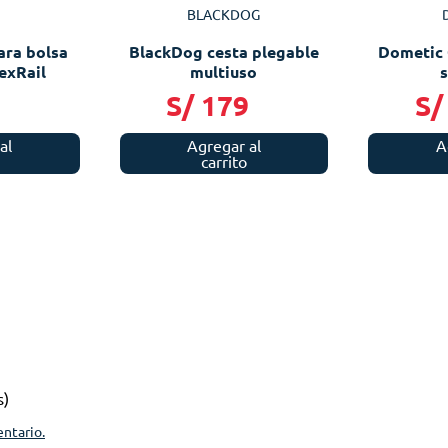
BLACKDOG
ara bolsa
BlackDog cesta plegable
Dometic 
exRail
multiuso
s
9
S/
179
S/
al
Agregar al
A
carrito
s)
entario.