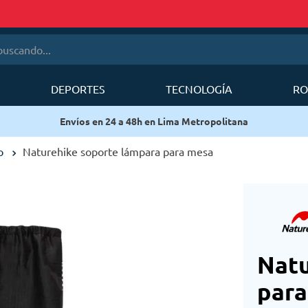
cando...
DEPORTES
TECNOLOGÍA
RO
érminos más buscados
Envíos en 24 a 48h en Lima Metropolitana
1
.
mobi garden
2
.
sea to summit
o
Naturehike soporte lámpara para mesa
3
.
mochila deuter
4
.
mochila
5
.
silla
6
.
forerunner
Natu
para