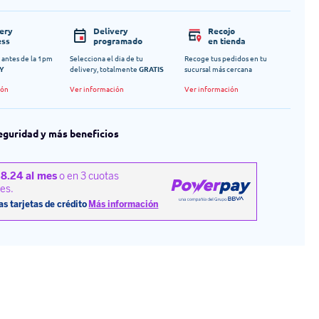
very
Delivery
Recojo
ess
programado
en tienda
 antes de la 1pm
Selecciona el dia de tu
Recoge tus pedidos en tu
Y
delivery, totalmente
GRATIS
sucursal más cercana
ión
Ver información
Ver información
eguridad y más beneficios