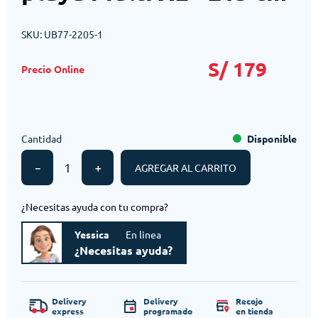
SKU
:
UB77-2205-1
S/
179
Cantidad
Disponible
－
＋
AGREGAR AL CARRITO
¿Necesitas ayuda con tu compra?
Yessica
En linea
¿Necesitas ayuda?
Delivery
Delivery
Recojo
express
programado
en tienda