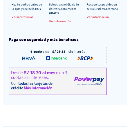
Haz tu pedido antes de
Selecciona el dia de tu
Recoge tus pedidos en
la 1pm y recibelo
HOY
delivery, totalmente
tu sucursal más cercana
GRATIS
Ver información
Ver información
Ver información
Paga con seguridad y más beneficios
6 cuotas
de
S/ 29.83
sin interés