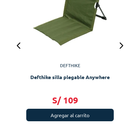
DEFTHIKE
Defthike silla plegable Anywhere
S/
109
Agregar al carrito