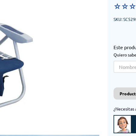
☆
☆
SKU
:
SC529
Este prod
Quiero sabe
Product
¿Necesitas 