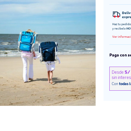
Deli
expr
Haz tu pedido
y recibelo
HO
Ver informac
Paga con s