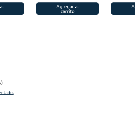
al
Agregar al
A
carrito
s)
entario.