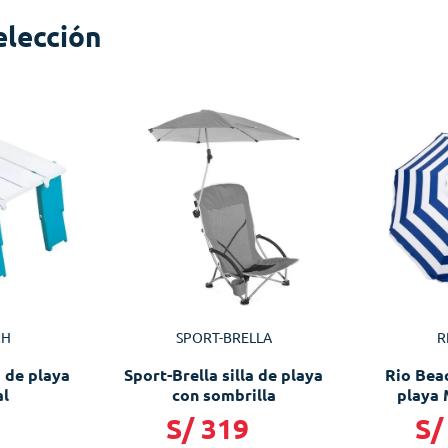
elección
CH
SPORT-BRELLA
R
 de playa
Sport-Brella silla de playa
Rio Bea
al
con sombrilla
playa 
9
S/
319
S/