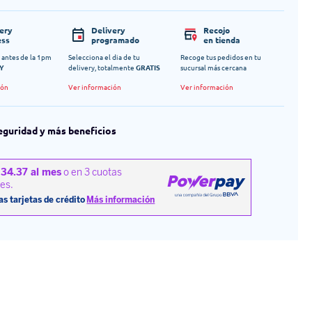
very
Delivery
Recojo
ess
programado
en tienda
 antes de la 1pm
Selecciona el dia de tu
Recoge tus pedidos en tu
Y
delivery, totalmente
GRATIS
sucursal más cercana
ión
Ver información
Ver información
eguridad y más beneficios