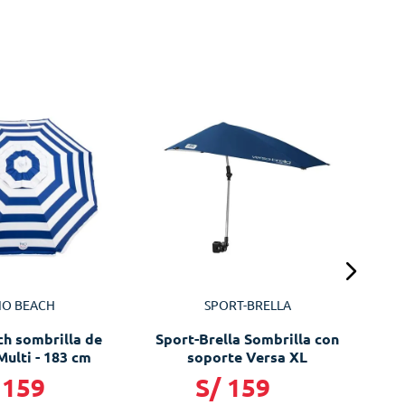
Spo
IO BEACH
SPORT-BRELLA
ch sombrilla de
Sport-Brella Sombrilla con
Multi - 183 cm
soporte Versa XL
159
S/
159