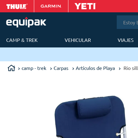
Estoy bus
CAMP & TREK
VEHICULAR
VIAJES
T
Envíos en 24 a 48h en Lima Metropolitana
camp - trek
Carpas
Artículos de Playa
Rio si