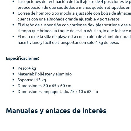
Las opciones de reclinación de fácil ajuste de 4 posiciones le p
preocupación de que sus dedos o manos queden atrapados en 
Correa de hombro tipo mochila ajustable con bolsa de almac
cuenta con una almohada grande ajustable y portavasos
El diseño de suspensión con cordones flexibles sostiene y se 
tiempo que brinda un toque de estilo náutico, lo que lo hace 
El marco de la silla de playa está construido de aluminio durad
hace liviano y fácil de transportar con solo 4 kg de peso.
Especificaciones:
Peso: 4 kg
Material: Poliéster y aluminio
Soporta: 113 kg
Dimensiones: 80 x 65 x 60 cm
Dimensiones empaquetado: 75 x 10 x 62 cm
Manuales y enlaces de interés