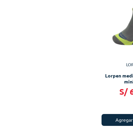
LO
Lorpen medi
min
S/
Agregar 