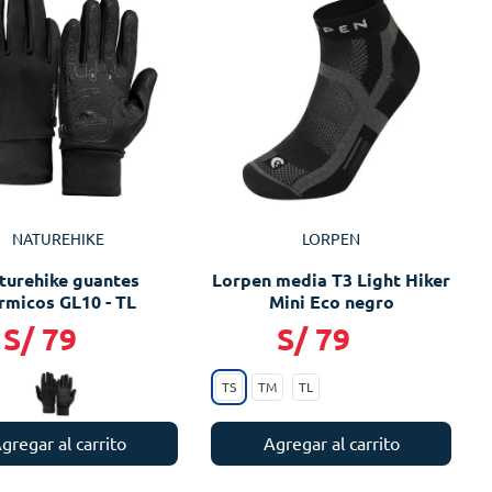
NATUREHIKE
LORPEN
turehike guantes
Lorpen media T3 Light Hiker
rmicos GL10 - TL
Mini Eco negro
S/
79
S/
79
TS
TM
TL
gregar al carrito
Agregar al carrito