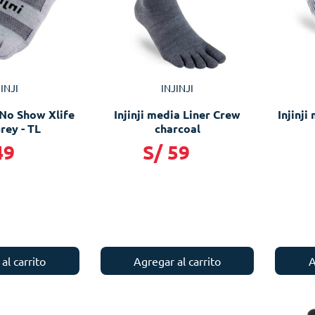
INJI
INJINJI
 No Show Xlife
Injinji media Liner Crew
Injinji
rey - TL
charcoal
49
S/
59
al carrito
Agregar al carrito
A