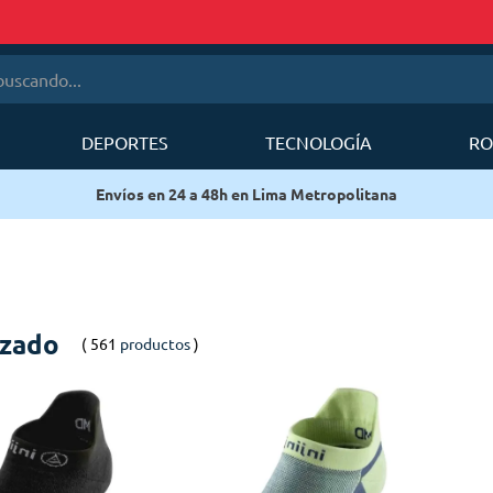
cando...
DEPORTES
TECNOLOGÍA
RO
érminos más buscados
Envíos en 24 a 48h en Lima Metropolitana
1
.
mobi garden
2
.
sea to summit
3
.
forerunner
4
.
mochila deuter
lzado
561
productos
5
.
mochila
6
.
silla