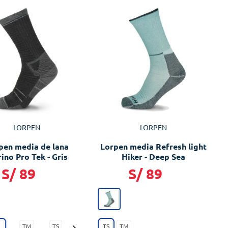
LORPEN
LORPEN
pen media de lana
Lorpen media Refresh light
ino Pro Tek - Gris
Hiker - Deep Sea
S/
89
S/
89
L
TM
TS
TS
TM