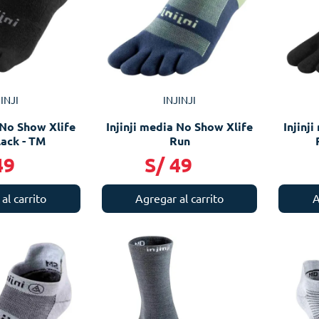
INJI
INJINJI
 No Show Xlife
Injinji media No Show Xlife
Injinj
lack - TM
Run
49
S/
49
al carrito
Agregar al carrito
A