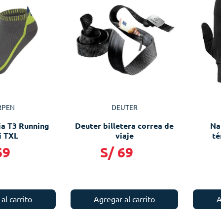
RPEN
DEUTER
a T3 Running
Deuter billetera correa de
Na
i TXL
viaje
té
69
S/
69
A
al carrito
Agregar al carrito