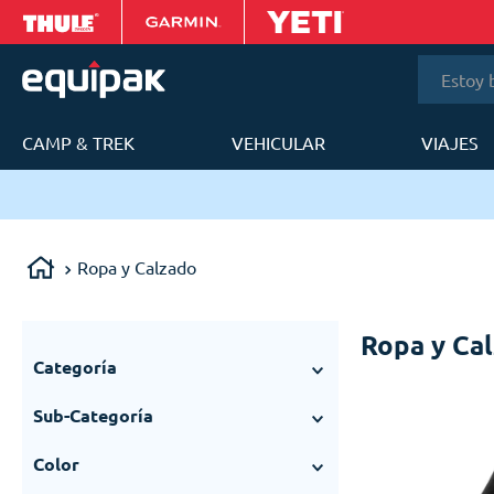
Estoy bus
CAMP & TREK
VEHICULAR
VIAJES
T
ery en 24 a 48h en Lima Metropolitana.
Ropa y Calzado
Ropa y Ca
Categoría
Hombre
(
301
)
Sub-Categoría
Complementos Ropa
(
172
)
Casacas
(
98
)
Mujer
(
114
)
Color
Bandanas
(
75
)
Indumentaria
(
1
)