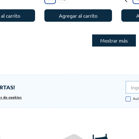
al carrito
A
Agregar al carrito
Mostrar más
RTAS!
as de cookies
Aut