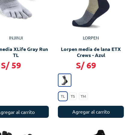
INJINJI
LORPEN
 media XLife Gray Run
Lorpen media de lana ETX
TL
Crews - Azul
S/
59
S/
69
TL
TS
TM
Agregar al carrito
gregar al carrito