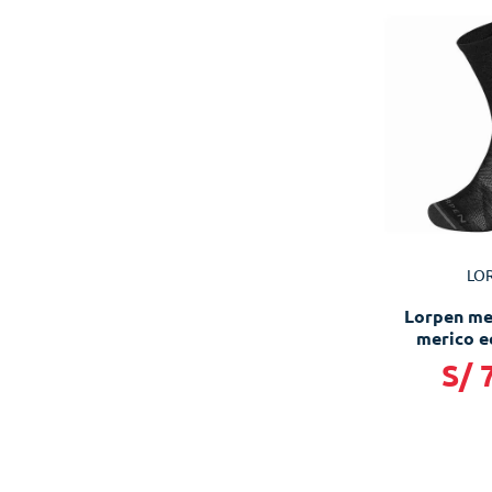
LO
Lorpen med
merico e
S/