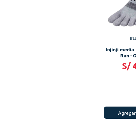
Pantalón
(
6
)
Mostrar 3 más
INJ
Injinji media
Run - G
S/
Agregar 