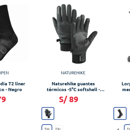
RPEN
NATUREHIKE
ia T2 liner
Naturehike guantes
Lor
co - Negro
térmicos -5°C softshell -
mer
Negro
79
S/
89
TM
TXL
T