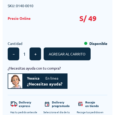
SKU
:
0140-0010
S/
49
Cantidad
Disponible
－
＋
AGREGAR AL CARRITO
¿Necesitas ayuda con tu compra?
Yessica
En linea
¿Necesitas ayuda?
Delivery
Delivery
Recojo
express
programado
en tienda
Haz tu pedido antes de
Selecciona el dia de tu
Recoge tus pedidos en