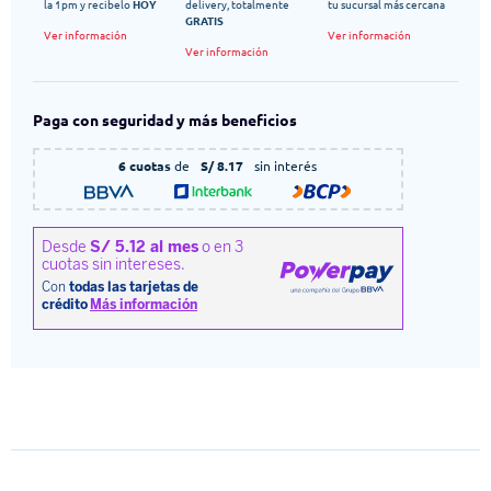
la 1pm y recibelo
HOY
delivery, totalmente
tu sucursal más cercana
GRATIS
Ver información
Ver información
Ver información
Paga con seguridad y más beneficios
6 cuotas
de
S/ 8.17
sin interés