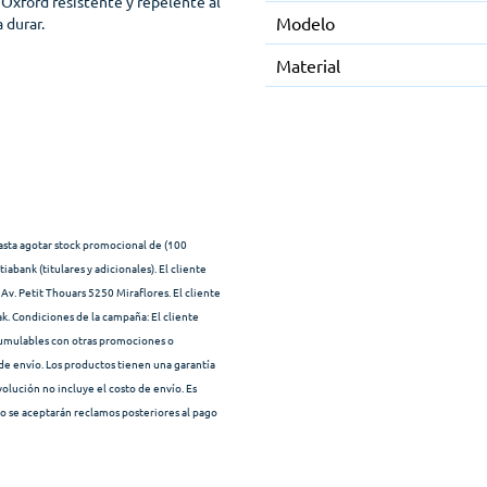
 Oxford resistente y repelente al
Modelo
 durar.
Material
hasta agotar stock promocional de (100
abank (titulares y adicionales). El cliente
Av. Petit Thouars 5250 Miraflores. El cliente
k. Condiciones de la campaña: El cliente
umulables con otras promociones o
de envío. Los productos tienen una garantía
volución no incluye el costo de envío. Es
no se aceptarán reclamos posteriores al pago