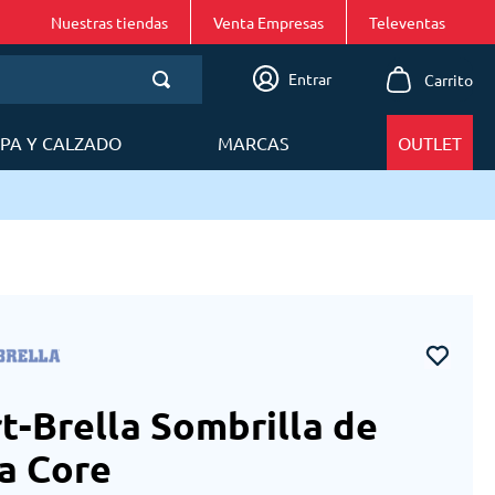
Nuestras tiendas
Venta Empresas
Entrar
PA Y CALZADO
MARCAS
OUTLET
Envíos en 24 a 48h en Lima Metropo
t-Brella Sombrilla de
a Core