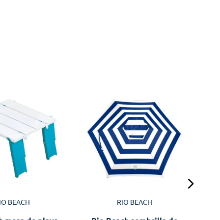
Spo
IO BEACH
RIO BEACH