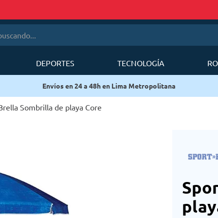
cando...
DEPORTES
TECNOLOGÍA
RO
érminos más buscados
a Metropolitana
1
.
mobi garden
2
.
sea to summit
Brella Sombrilla de playa Core
3
.
mochila deuter
4
.
forerunner
5
.
mochila
6
.
silla
Spor
play