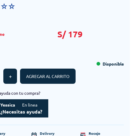
☆
☆
☆
S/
179
Disponible
＋
AGREGAR AL CARRITO
ayuda con tu compra?
Yessica
En linea
¿Necesitas ayuda?
very
Delivery
Recojo