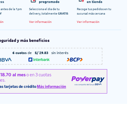
ess
programado
en tienda
 antes de la 1pm
Selecciona el dia de tu
Recoge tus pedidos en tu
Y
delivery, totalmente
GRATIS
sucursal más cercana
ión
Ver información
Ver información
eguridad y más beneficios
6 cuotas
de
S/ 29.83
sin interés