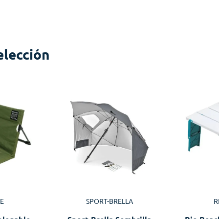
elección
E
SPORT-BRELLA
R