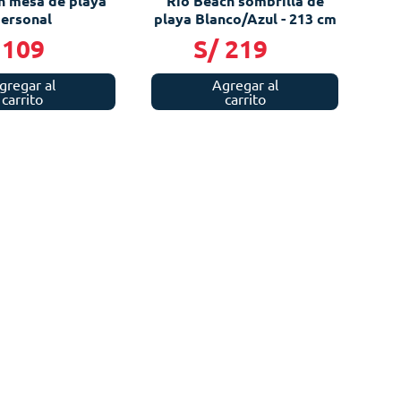
h mesa de playa
Rio Beach sombrilla de
ersonal
playa Blanco/Azul - 213 cm
109
S/
219
gregar al
Agregar al
carrito
carrito