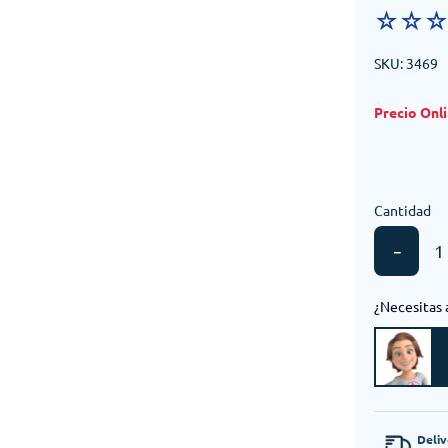
☆
☆
SKU
:
3469
Cantidad
－
¿Necesitas 
Deli