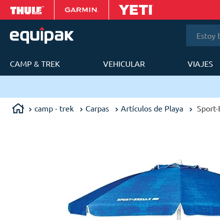
Estoy bus
CAMP & TREK
VEHICULAR
VIAJES
T
Envíos en 24 a 48h en Lim
camp - trek
Carpas
Artículos de Playa
Sport-