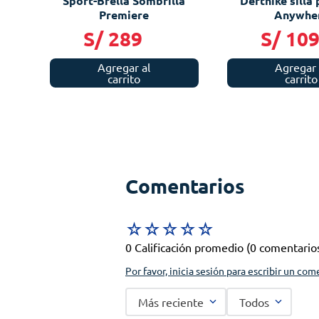
Sport-Brella Sombrilla
Defthike silla
Premiere
Anywhe
S/
289
S/
10
Agregar al
Agregar 
carrito
carrito
Comentarios
☆
☆
☆
☆
☆
0 Calificación promedio
(0 comentario
Por favor, inicia sesión para escribir un com
Más reciente
Todos