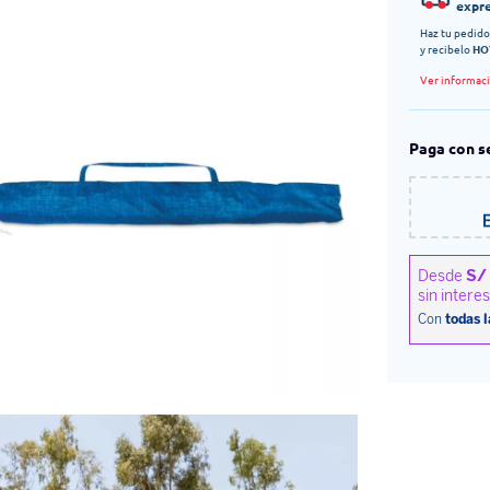
expr
Haz tu pedido
y recibelo
HO
Ver informac
Paga con s