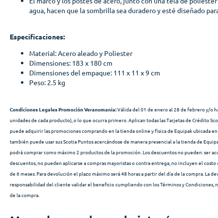
El marco y los postes de acero, junto con una tela de poliéster
agua, hacen que la sombrilla sea duradero y esté diseñado para
Especificaciones:
Material: Acero aleado y Poliester
Dimensiones: 183 x 180 cm
Dimensiones del empaque: 111 x 11 x 9 cm
Peso: 2.5 kg
Condiciones Legales Promoción Veranomanía:
Válida del 01 de enero al 28 de febrero y/o 
unidades de cada producto), o lo que ocurra primero. Aplican todas las Tarjetas de Crédito Scoti
puede adquirir las promociones comprando en la tienda online y física de Equipak ubicada en 
también puede usar sus Scotia Puntos acercándose de manera presencial a la tienda de Equipa
podrá comprar como máximo 2 productos de la promoción. Los descuentos no pueden: ser ac
descuentos, no pueden aplicarse a compras mayoristas o contra entrega, no incluyen el costo 
de 6 meses. Para devolución el plazo máximo será 48 horas a partir del día de la compra. La de
responsabilidad del cliente validar el beneficio cumpliendo con los Términos y Condiciones, 
de la compra.