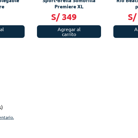
 plegable
Sport-Brella Sombrilla
Rio Beac
re
Premiere XL
p
9
S/
349
S/
al
Agregar al
A
carrito
s)
entario.