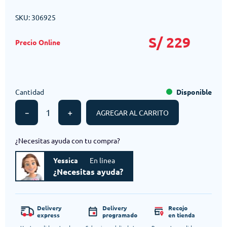
SKU
:
306925
S/
229
Cantidad
Disponible
－
＋
AGREGAR AL CARRITO
¿Necesitas ayuda con tu compra?
Yessica
En linea
¿Necesitas ayuda?
Delivery
Delivery
Recojo
express
programado
en tienda