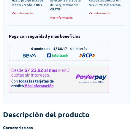
Haz tu pedido antes de
Selecciona el dia de tu
Recoge tus pedidos en
la 1pm y recibelo
HOY
delivery, totalmente
tu sucursal más cercana
GRATIS
Ver información
Ver información
Ver información
Paga con seguridad y más beneficios
6 cuotas
de
S/ 38.17
sin interés
Descripción del producto
Características