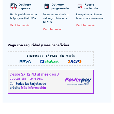
Delivery
Delivery
Recojo
express
programado
en tienda
Haz tu pedido antes de
Selecciona el dia de tu
Recoge tus pedidos en
la 1pm y recibelo
HOY
delivery, totalmente
tu sucursal más cercana
GRATIS
Ver información
Ver información
Ver información
Paga con seguridad y más beneficios
6 cuotas
de
S/ 19.83
sin interés