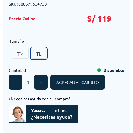
SKU
:
888579534733
S/
119
Tamaño
TM
TL
Cantidad
Disponible
－
＋
AGREGAR AL CARRITO
¿Necesitas ayuda con tu compra?
Yessica
En linea
¿Necesitas ayuda?