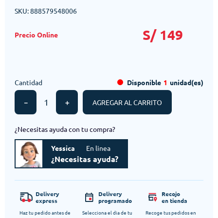
SKU
:
888579548006
S/
149
Cantidad
Disponible
1
unidad(es)
－
＋
AGREGAR AL CARRITO
¿Necesitas ayuda con tu compra?
Yessica
En linea
¿Necesitas ayuda?
Delivery
Delivery
Recojo
express
programado
en tienda
Haz tu pedido antes de
Selecciona el dia de tu
Recoge tus pedidos en