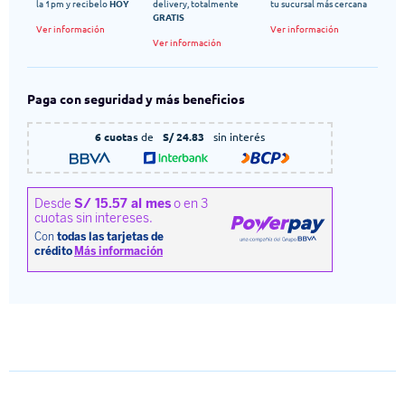
la 1pm y recibelo
HOY
delivery, totalmente
tu sucursal más cercana
GRATIS
Ver información
Ver información
Ver información
Paga con seguridad y más beneficios
6 cuotas
de
S/ 24.83
sin interés