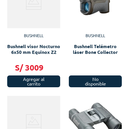
BUSHNELL
BUSHNELL
Bushnell visor Nocturno
Bushnell Telémetro
6x50 mm Equinox Z2
láser Bone Collector
S/
3009
Agregar al
No
carrito
disponible