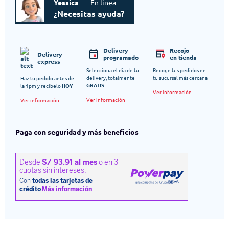
Yessica
En linea
¿Necesitas ayuda?
Delivery
Recojo
Delivery
programado
en tienda
express
Selecciona el dia de tu
Recoge tus pedidos en
delivery, totalmente
tu sucursal más cercana
Haz tu pedido antes de
GRATIS
la 1pm y recibelo
HOY
Ver información
Ver información
Ver información
Paga con seguridad y más beneficios