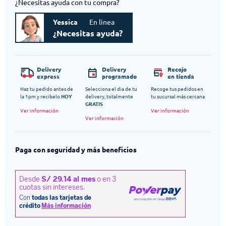
¿Necesitas ayuda con tu compra?
Yessica
En linea
¿Necesitas ayuda?
Delivery
Delivery
Recojo
express
programado
en tienda
Haz tu pedido antes de
Selecciona el dia de tu
Recoge tus pedidos en
la 1pm y recibelo
HOY
delivery, totalmente
tu sucursal más cercana
GRATIS
Ver información
Ver información
Ver información
Paga con seguridad y más beneficios