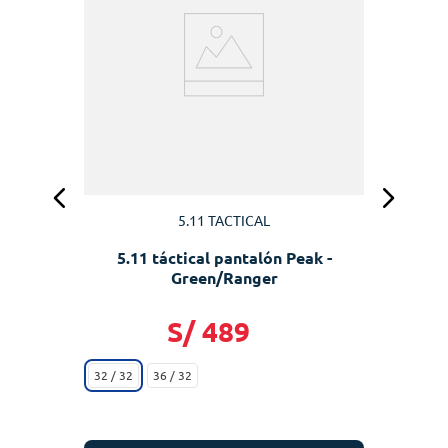
en
3
5.11 TACTICAL
5.11 táctical pantalón Peak -
Green/Ranger
S/
489
32 / 32
36 / 32