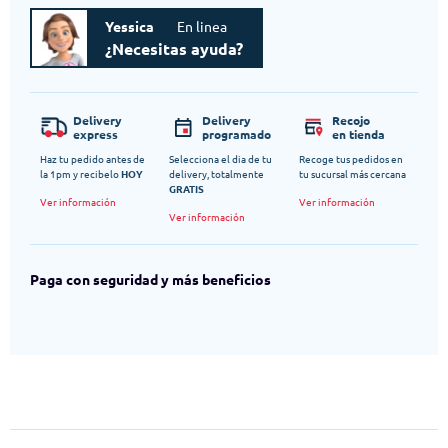
Yessica
En linea
¿Necesitas ayuda?
Delivery
Delivery
Recojo
express
programado
en tienda
Haz tu pedido antes de
Selecciona el dia de tu
Recoge tus pedidos en
la 1pm y recibelo
HOY
delivery, totalmente
tu sucursal más cercana
GRATIS
Ver información
Ver información
Ver información
Paga con seguridad y más beneficios