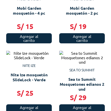
Mobi Garden
Mobi Garden
mosquetón - 4 pc
mosquetón - 2 pc
S/
15
S/
19
Agregar al
Agregar al
carrito
carrito
NITE IZE
SEA TO SUMMIT
Nite Ize mosquetón
Sea to Summit
SlideLock - Verde
Mosquetones edianos 2
und
S/
25
S/
29
Agregar al
Agregar al