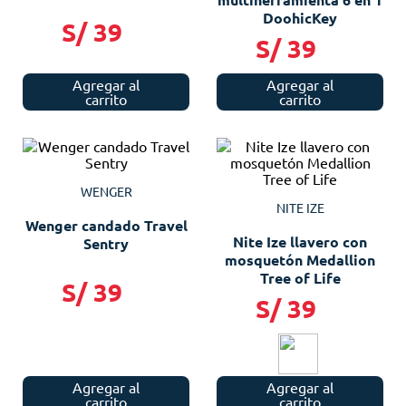
DoohicKey
S/
39
S/
39
Agregar al
Agregar al
carrito
carrito
WENGER
NITE IZE
Wenger candado Travel
Nite Ize llavero con
Sentry
mosquetón Medallion
Tree of Life
S/
39
S/
39
Agregar al
Agregar al
carrito
carrito