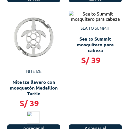
SEA TO SUMMIT
Sea to Summit
mosquitero para
cabeza
S/
39
NITE IZE
Nite Ize llavero con
mosquetón Medallion
Turtle
S/
39
Agregar al
Agregar al