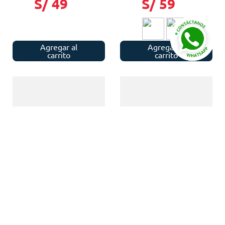
S/
49
S/
59
Agregar al
Agregar al
carrito
carrito
SEA TO SUMMIT
SEA TO SUMMIT
Sea to Summit
Sea to Summit toalla
protector de ojos
microfibra Drylite - TS -
UltraSil
Baltic