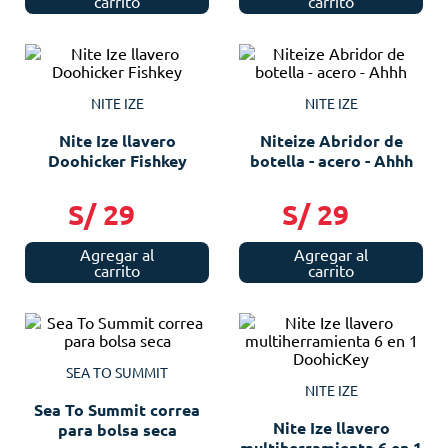
carrito
carrito
NITE IZE
NITE IZE
Nite Ize llavero
Niteize Abridor de
Doohicker Fishkey
botella - acero - Ahhh
S/
29
S/
29
Agregar al
Agregar al
carrito
carrito
SEA TO SUMMIT
NITE IZE
Sea To Summit correa
Nite Ize llavero
para bolsa seca
multiherramienta 6 en 1