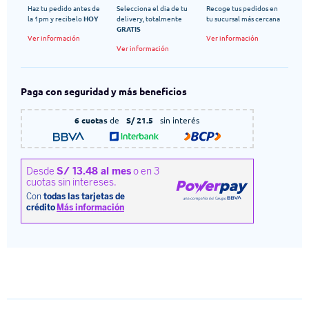
Haz tu pedido antes de
Selecciona el dia de tu
Recoge tus pedidos en
la 1pm y recibelo
HOY
delivery, totalmente
tu sucursal más cercana
GRATIS
Ver información
Ver información
Ver información
Paga con seguridad y más beneficios
6 cuotas
de
S/ 21.5
sin interés