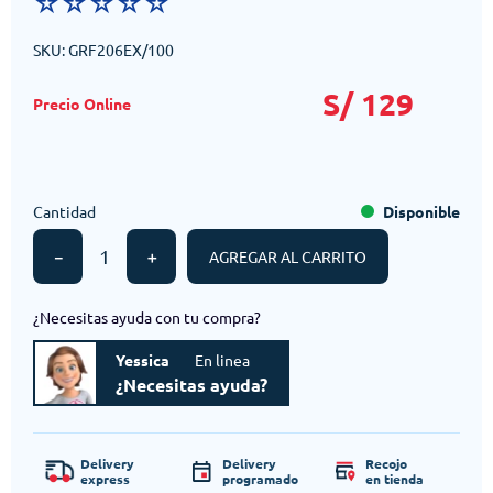
☆
☆
☆
☆
☆
SKU
:
GRF206EX/100
S/
129
Cantidad
Disponible
－
＋
AGREGAR AL CARRITO
¿Necesitas ayuda con tu compra?
Yessica
En linea
¿Necesitas ayuda?
Delivery
Delivery
Recojo
express
programado
en tienda