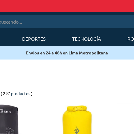
cando...
DEPORTES
TECNOLOGÍA
RO
érminos más buscados
Envíos en 24 a 48h en Lima Metropolitana
1
.
mobi garden
2
.
sea to summit
3
.
mochila deuter
4
.
mochila
297
productos
5
.
silla
6
.
forerunner