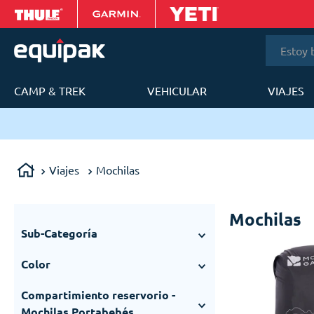
Estoy bus
CAMP & TREK
VEHICULAR
VIAJES
T
ery en 24 a 48h en Lima Metropolitana.
Viajes
Mochilas
Mochilas
Sub-Categoría
Mochilas Daypacks
(
110
)
Color
Mochilas de Viaje
(
68
)
Amarillo
(
5
)
Mochilas Portalaptop
(
51
)
Compartimiento reservorio -
Azul
(
20
)
Bolsas Secas
(
33
)
Mochilas Portabebés