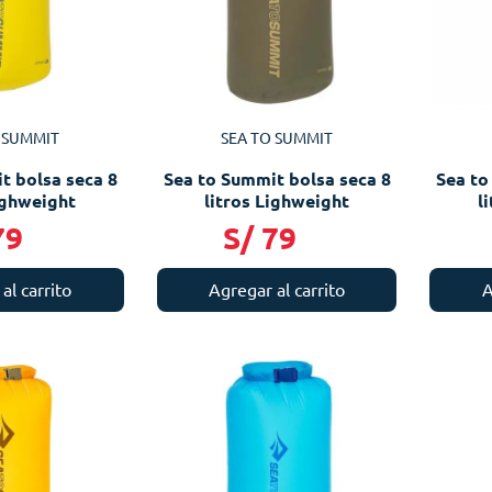
 SUMMIT
SEA TO SUMMIT
t bolsa seca 8
Sea to Summit bolsa seca 8
Sea to
ighweight
litros Lighweight
l
79
S/
79
al carrito
Agregar al carrito
A