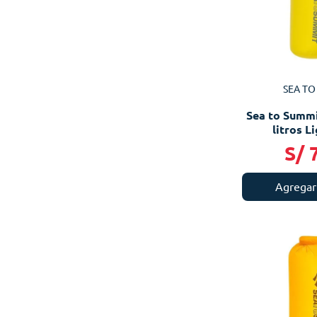
SEA TO
Sea to Summi
litros L
S/
Agregar 