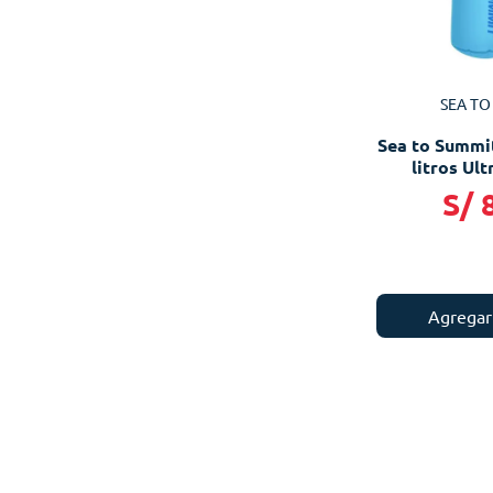
SEA TO
Sea to Summit
litros Ultr
S/
Agregar 