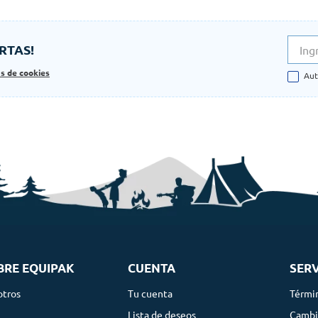
RTAS!
as de cookies
Aut
BRE EQUIPAK
CUENTA
SERV
otros
Tu cuenta
Térmi
g
Lista de deseos
Cambi