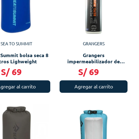
SEA TO SUMMIT
GRANGERS
 Summit bolsa seca 8
Grangers
itros Lighweight
impermeabilizador de
prendas 275 ml Clothing
S/
69
S/
69
Repel
gregar al carrito
Agregar al carrito