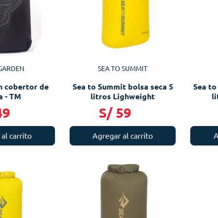
GARDEN
SEA TO SUMMIT
 cobertor de
Sea to Summit bolsa seca 5
Sea to
a - TM
litros Lighweight
l
49
S/
59
al carrito
Agregar al carrito
A