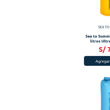
SEA TO
Sea to Summi
litros Ultra
S/
Agregar 