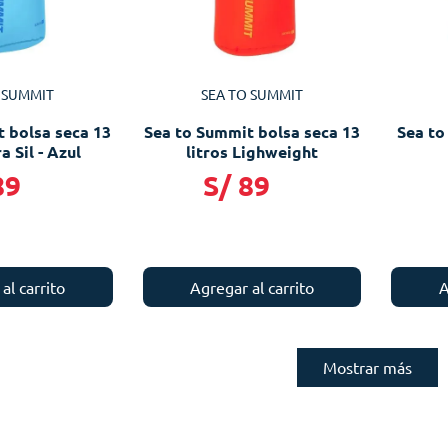
 SUMMIT
SEA TO SUMMIT
 bolsa seca 13
Sea to Summit bolsa seca 13
Sea to
a Sil - Azul
litros Lighweight
89
S/
89
al carrito
Agregar al carrito
A
Mostrar más