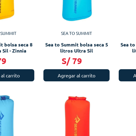
 SUMMIT
SEA TO SUMMIT
t bolsa seca 8
Sea to Summit bolsa seca 5
Sea to
 Sil - Zinnia
litros Ultra Sil
l
79
S/
79
al carrito
Agregar al carrito
A