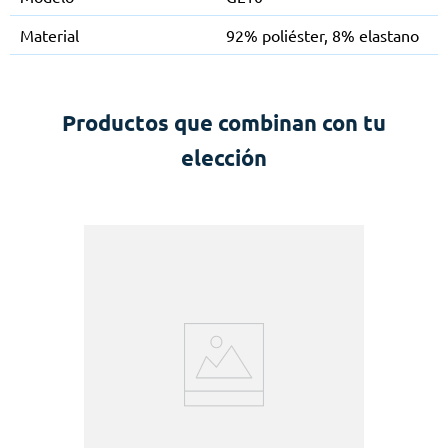
Material
92% poliéster, 8% elastano
Productos que combinan con tu
elección
ht
N