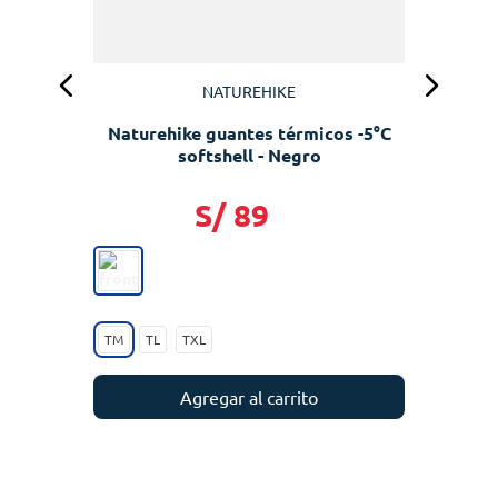
NATUREHIKE
Naturehike guantes térmicos -5°C
softshell - Negro
S/
89
TM
TL
TXL
Agregar al carrito