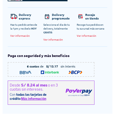
Delivery
Delivery
Recojo
express
programado
en tienda
Haz tu pedido antes de
Selecciona el dia de tu
Recoge tus pedidos en
la 1pm y recibelo
HOY
delivery, totalmente
tu sucursal más cercana
GRATIS
Ver información
Ver información
Ver información
Paga con seguridad y más beneficios
6 cuotas
de
S/ 13.17
sin interés