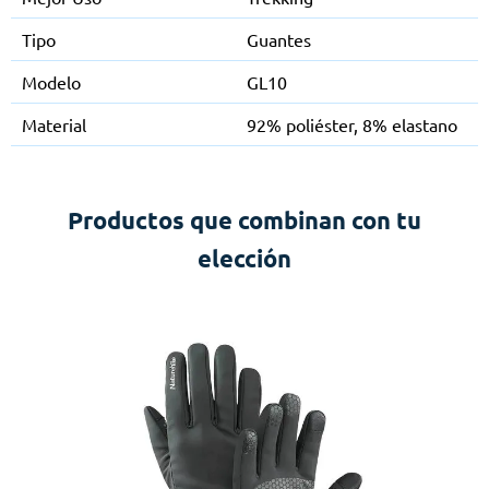
Tipo
Guantes
Modelo
GL10
Material
92% poliéster, 8% elastano
Productos que combinan con tu
elección
ht
B