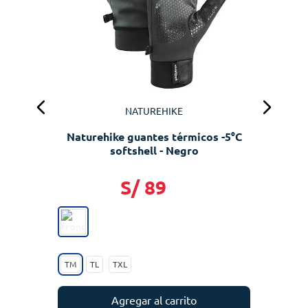
NATUREHIKE
Naturehike guantes térmicos -5°C
softshell - Negro
S/
89
TM
TL
TXL
Agregar al carrito