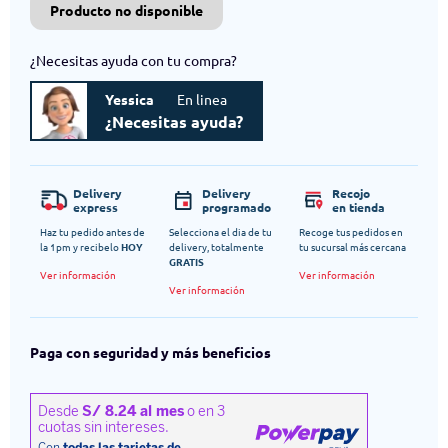
Producto no disponible
¿Necesitas ayuda con tu compra?
Yessica
En linea
¿Necesitas ayuda?
Delivery
Delivery
Recojo
express
programado
en tienda
Haz tu pedido antes de
Selecciona el dia de tu
Recoge tus pedidos en
la 1pm y recibelo
HOY
delivery, totalmente
tu sucursal más cercana
GRATIS
Ver información
Ver información
Ver información
Paga con seguridad y más beneficios