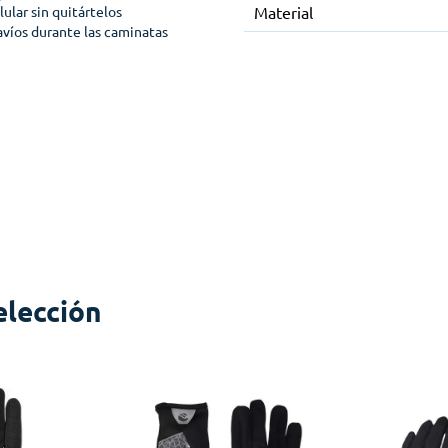
ular sin quitártelos
Material
avíos durante las caminatas
elección