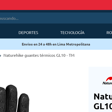
cando...
DEPORTES
TECNOLOGÍA
RO
érminos más buscados
Envíos en 24 a 48h en Lima Metropolitana
1
.
mobi garden
2
.
sea to summit
Naturehike guantes térmicos GL10 - TM
3
.
mochila deuter
4
.
forerunner
5
.
mochila
6
.
silla
Natu
GL10