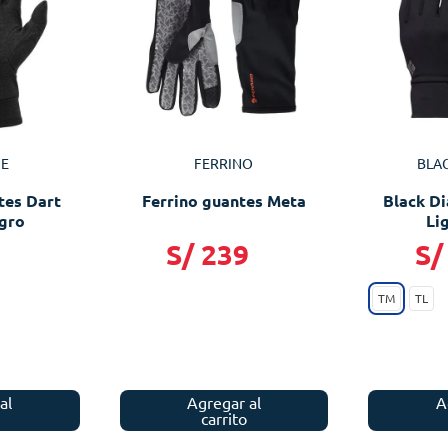
E
FERRINO
BLA
tes Dart
Ferrino guantes Meta
Black D
egro
Li
9
S/
239
S/
TM
TL
al
Agregar al
A
carrito