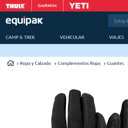
Estoy bus
CAMP & TREK
VEHICULAR
VIAJES
T
ery en 24 a 48h en Lima Metropolitana.
Ropa y Calzado
Complementos Ropa
Guantes