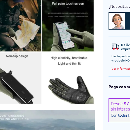
¿Necesitas 
Deli
expr
Haz tu pedido
y recibelo
HO
Ver informac
Paga con s