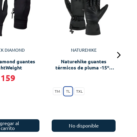
B
CK DIAMOND
NATUREHIKE
iamond guantes
Naturehike guantes
ghtWeight
térmicos de pluma -15ºC
GTL07
159
TM
TL
TXL
gregar al
No disponible
carrito