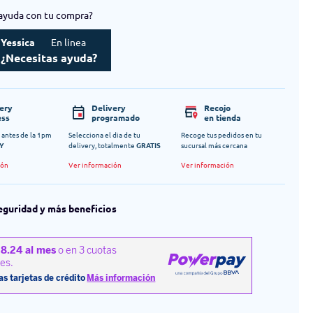
ayuda con tu compra?
Yessica
En linea
¿Necesitas ayuda?
very
Delivery
Recojo
ess
programado
en tienda
 antes de la 1pm
Selecciona el dia de tu
Recoge tus pedidos en tu
Y
delivery, totalmente
GRATIS
sucursal más cercana
ión
Ver información
Ver información
eguridad y más beneficios