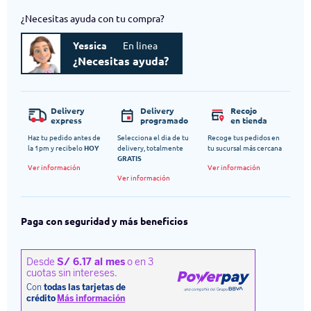
¿Necesitas ayuda con tu compra?
Yessica
En linea
¿Necesitas ayuda?
Delivery
Delivery
Recojo
express
programado
en tienda
Haz tu pedido antes de
Selecciona el dia de tu
Recoge tus pedidos en
la 1pm y recibelo
HOY
delivery, totalmente
tu sucursal más cercana
GRATIS
Ver información
Ver información
Ver información
Paga con seguridad y más beneficios