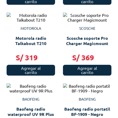
carrito
carrito
MOTOROLA
SCOSCHE
Motorola radio
Scosche soporte Pro
Talkabout T210
Charger Magicmount
S/
319
S/
369
Agregar al
Agregar al
carrito
carrito
BAOFENG
BAOFENG
Baofeng radio
Baofeng radio portatil
waterproof UV 9R Plus
BF-1909 - Negro