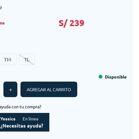
9
S/
239
TM
TL
Disponible
＋
AGREGAR AL CARRITO
ayuda con tu compra?
Yessica
En linea
¿Necesitas ayuda?