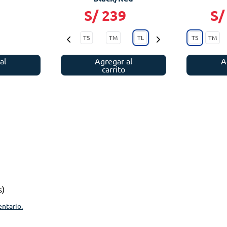
9
S/
239
S/
TS
TM
TL
TS
TM
Agregar al
al
A
carrito
s)
entario.