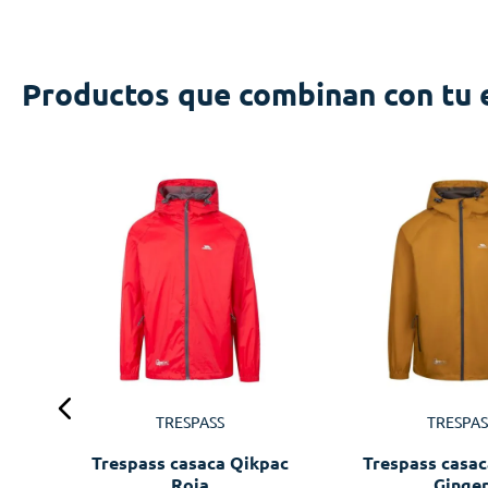
Productos que combinan con tu 
ac
TRESPASS
TRESPAS
Trespass casaca Qikpac
Trespass casac
Roja
Ginge