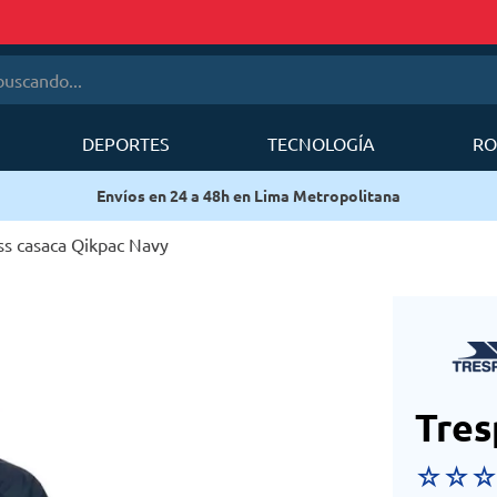
cando...
DEPORTES
TECNOLOGÍA
RO
érminos más buscados
Envíos en 24 a 48h en Lima Metropolitana
1
.
mobi garden
2
.
sea to summit
ss casaca Qikpac Navy
3
.
mochila deuter
4
.
forerunner
5
.
mochila
6
.
silla
Tres
☆
☆