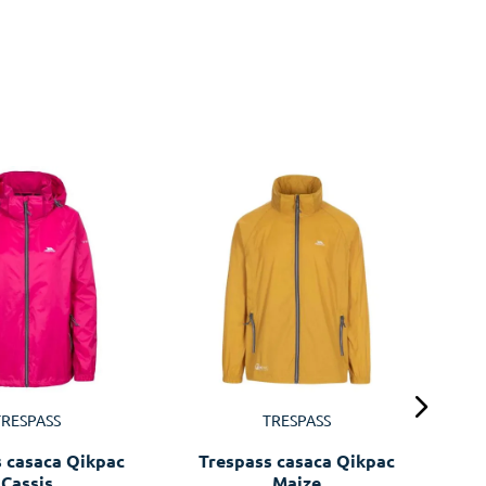
T
TRESPASS
TRESPASS
s casaca Qikpac
Trespass casaca Qikpac
Cassis
Maize