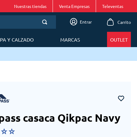
Nuestras tiendas
Venta Empresas
Entrar
PA Y CALZADO
MARCAS
OUTLET
pass casaca Qikpac Navy
☆
☆
☆