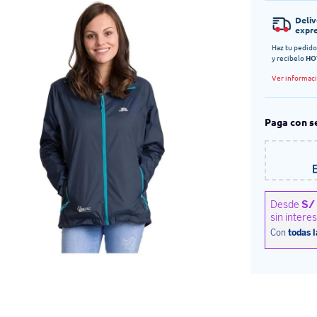
Deli
expr
Haz tu pedido
y recibelo
HO
Ver informac
Paga con s