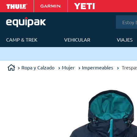
Estoy bus
CAMP & TREK
VEHICULAR
VIAJES
T
ery en 24 a 48h en Lima Metropolitana.
Ropa y Calzado
Mujer
Impermeables
Trespa