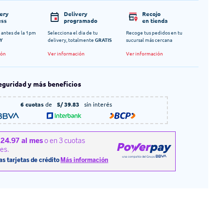
very
Delivery
Recojo
ess
programado
en tienda
 antes de la 1pm
Selecciona el dia de tu
Recoge tus pedidos en tu
Y
delivery, totalmente
GRATIS
sucursal más cercana
ión
Ver información
Ver información
eguridad y más beneficios
6 cuotas
de
S/ 39.83
sin interés