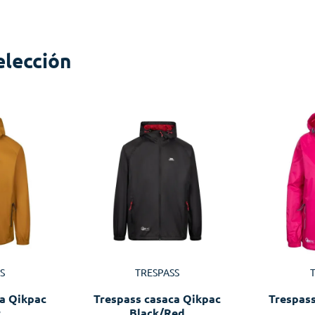
elección
S
TRESPASS
a Qikpac
Trespass casaca Qikpac
Trespas
r
Black/Red