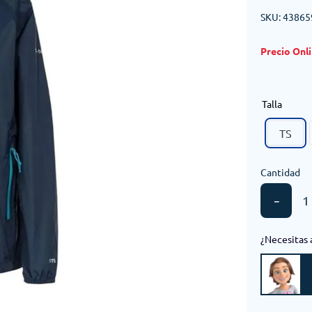
SKU
:
43865
Talla
TS
Cantidad
－
¿Necesitas 