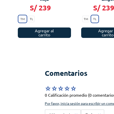
S/
239
S/
23
TM
TL
TM
TL
Agregar al
Agregar 
carrito
carrito
Comentarios
☆
☆
☆
☆
☆
0 Calificación promedio
(0 comentario
Por favor, inicia sesión para escribir un com