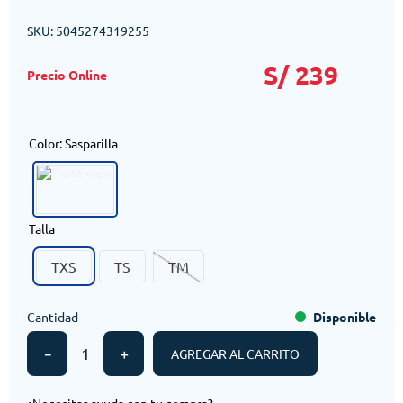
SKU
:
5045274319255
S/
239
Color
:
Sasparilla
Talla
TXS
TS
TM
Cantidad
Disponible
－
＋
AGREGAR AL CARRITO