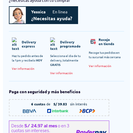
¿Necesitas ayuda con tu compra?
Yessica
En linea
¿Necesitas ayuda?
Recojo
Delivery
Delivery
en tienda
express
programado
Recoge tus pedidos en
Haz tu pedido antes de
Selecciona el dia de tu
tu sucursal más cercana
la 1pm y recibelo
HOY
delivery, totalmente
GRATIS
Ver información
Ver información
Ver información
Paga con seguridad y más beneficios
6 cuotas
de
S/ 39.83
sin interés