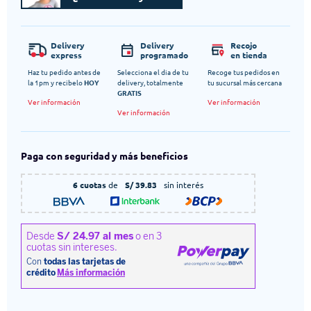
Delivery
Delivery
Recojo
express
programado
en tienda
Haz tu pedido antes de
Selecciona el dia de tu
Recoge tus pedidos en
la 1pm y recibelo
HOY
delivery, totalmente
tu sucursal más cercana
GRATIS
Ver información
Ver información
Ver información
Paga con seguridad y más beneficios
6 cuotas
de
S/ 39.83
sin interés