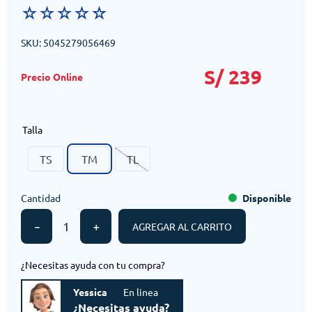
☆
☆
☆
☆
☆
SKU
:
5045279056469
S/
239
Talla
TS
TM
TL
Cantidad
Disponible
－
＋
AGREGAR AL CARRITO
¿Necesitas ayuda con tu compra?
Yessica
En linea
¿Necesitas ayuda?