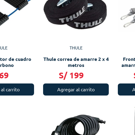
ULE
THULE
tor de cuadro
Thule correa de amarre 2 x 4
Fron
arbono
metros
amarr
69
S/
199
al carrito
Agregar al carrito
A