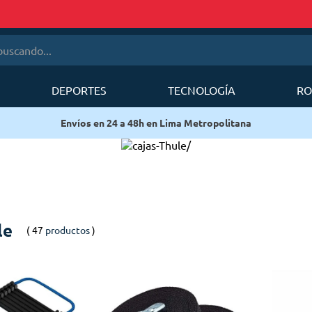
cando...
DEPORTES
TECNOLOGÍA
RO
érminos más buscados
Delivery en 24 a 48h en Lima Metropolitana.
1
.
mobi garden
/
2
.
sea to summit
3
.
forerunner
4
.
mochila
5
.
mochila deuter
le
47
productos
6
.
mochilas deuter