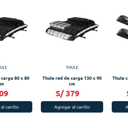
ULE
THULE
 carga 80 x 80
Thule red de carga 130 x 90
Thule c
cm
cm
09
S/
379
al carrito
Agregar al carrito
A