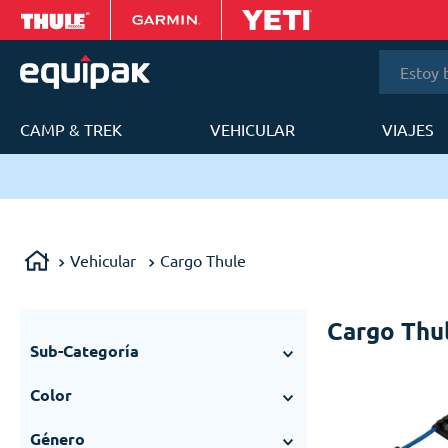
Estoy bus
CAMP & TREK
VEHICULAR
VIAJES
T
Vehicular
Cargo Thule
Cargo Thu
Sub-Categoría
Accesorios Cargo
(
23
)
Color
Cajas Portaequipajes
(
11
)
Gris
(
2
)
Cestas y Parrillas
(
8
)
Género