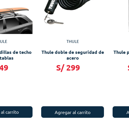
ULE
THULE
illas de techo
Thule doble de seguridad de
Thule p
tablas
acero
49
S/
299
al carrito
Agregar al carrito
A