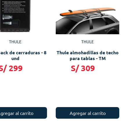
THULE
THULE
ack de cerraduras - 8
Thule almohadillas de techo
und
para tablas - TM
S/
299
S/
309
gregar al carrito
Agregar al carrito