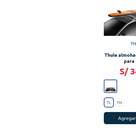
TH
Thule almohad
para 
S/
3
TL
TM
Agregar 