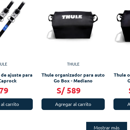
ULE
THULE
 de ajuste para
Thule organizador para auto
Thule 
Caprock
Go Box - Mediano
G
79
S/
589
al carrito
Agregar al carrito
A
Mostrar más