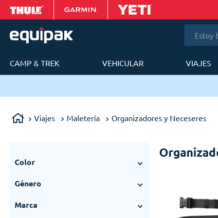
Estoy bus
CAMP & TREK
VEHICULAR
VIAJES
T
ery en 24 a 48h en Lima Metropolitana.
Viajes
Maletería
Organizadores y Neceseres
Organizad
Color
Aluminio
(
1
)
Género
Azul
(
7
)
Unisex
(
12
)
Blanco
(
2
)
Marca
Gris
(
5
)