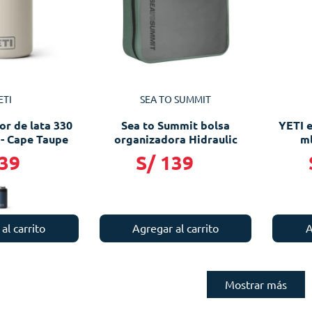
ETI
SEA TO SUMMIT
or de lata 330
Sea to Summit bolsa
YETI e
- Cape Taupe
organizadora Hidraulic
ml
39
S/
139
al carrito
Agregar al carrito
A
Mostrar más