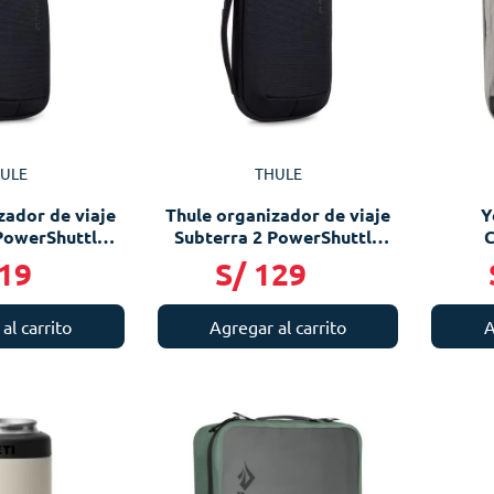
ULE
THULE
zador de viaje
Thule organizador de viaje
Y
PowerShuttle
Subterra 2 PowerShuttle
C
all
Medium
19
S/
129
al carrito
Agregar al carrito
A