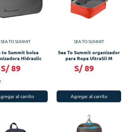
SEA TO SUMMIT
SEA TO SUMMIT
 to Summit bolsa
Sea To Summit organizador
nizadora Hidraulic
para Ropa UltraSil M
S/
89
S/
89
M
gregar al carrito
Agregar al carrito