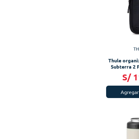
TH
Thule organi
Subterra 2 
sm
S/
1
Agregar 