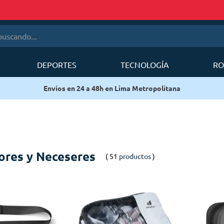
cando...
DEPORTES
TECNOLOGÍA
RO
érminos más buscados
Envíos en 24 a 48h en Lima Metropolitana
1
.
mobi garden
2
.
sea to summit
3
.
mochila deuter
4
.
mochila
ores y Neceseres
51
productos
5
.
silla
6
.
forerunner