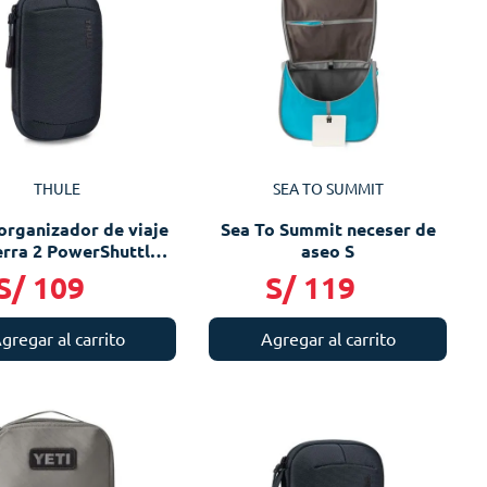
THULE
SEA TO SUMMIT
organizador de viaje
Sea To Summit neceser de
rra 2 PowerShuttle
aseo S
small
S/
109
S/
119
gregar al carrito
Agregar al carrito