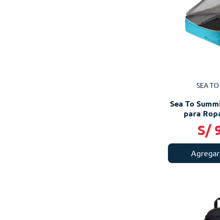
SEA TO
Sea To Summi
para Ropa
S/
Agregar 