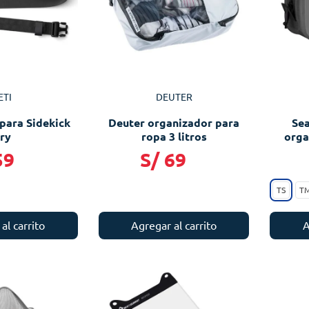
ETI
DEUTER
para Sidekick
Deuter organizador para
Sea
ry
ropa 3 litros
orga
59
S/
69
TS
T
al carrito
Agregar al carrito
A