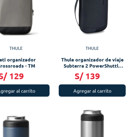
THULE
THULE
eti organizador
Thule organizador de viaje
rossroads - TM
Subterra 2 PowerShuttle
Medium
S/
129
S/
139
gregar al carrito
Agregar al carrito