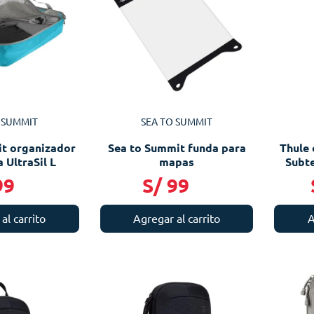
 SUMMIT
SEA TO SUMMIT
t organizador
Sea to Summit funda para
Thule 
 UltraSil L
mapas
Subte
99
S/
99
al carrito
Agregar al carrito
A