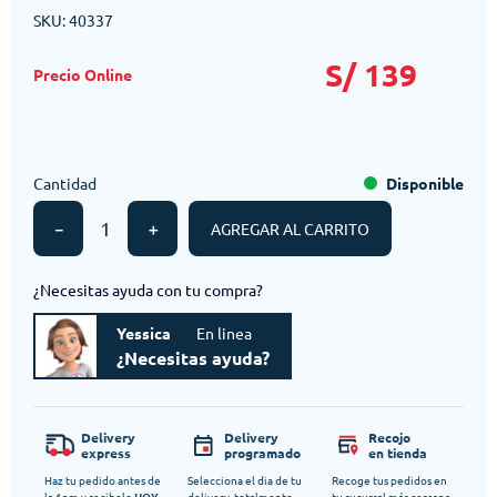
SKU
:
40337
S/
139
Cantidad
Disponible
－
＋
AGREGAR AL CARRITO
¿Necesitas ayuda con tu compra?
Yessica
En linea
¿Necesitas ayuda?
Delivery
Delivery
Recojo
express
programado
en tienda
Haz tu pedido antes de
Selecciona el dia de tu
Recoge tus pedidos en
la 1pm y recibelo
HOY
delivery, totalmente
tu sucursal más cercana