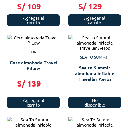
Aeros
S/
109
S/
129
Agregar al
Agregar al
carrito
carrito
CORE
SEA TO SUMMIT
Core almohada Travel
Sea to Summit
Pillow
almohada inflable
Traveller Aeros
S/
139
Agregar al
No
carrito
disponible