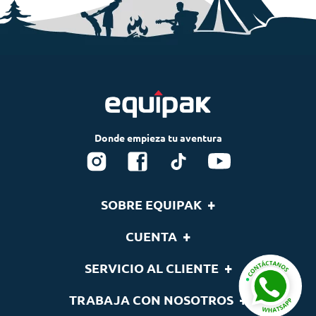
+
SOBRE EQUIPAK
Nosotros
+
CUENTA
Blog
Tu cuenta
+
SERVICIO AL CLIENTE
Nuestras Marcas
Lista de deseos
Términos y condiciones
Contáctenos
+
TRABAJA CON NOSOTROS
Seguimiento de pedidos
Cambios y devoluciones