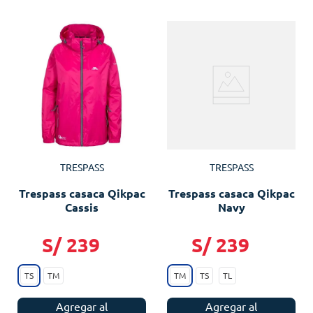
TRESPASS
TRESPASS
Trespass casaca Qikpac
Trespass casaca Qikpac
Cassis
Navy
S/
239
S/
239
TS
TM
TM
TS
TL
Agregar al
Agregar al