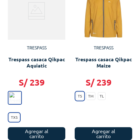
TRESPASS
TRESPASS
Trespass casaca Qikpac
Trespass casaca Qikpac
Aquiatic
Maize
S/
239
S/
239
TS
TM
TL
TXS
Agregar al
Agregar al
carrito
carrito