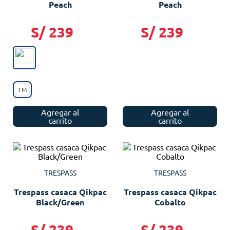
Peach
Peach
S/
239
S/
239
TM
Agregar al
Agregar al
carrito
carrito
TRESPASS
TRESPASS
Trespass casaca Qikpac
Trespass casaca Qikpac
Black/Green
Cobalto
S/
239
S/
239