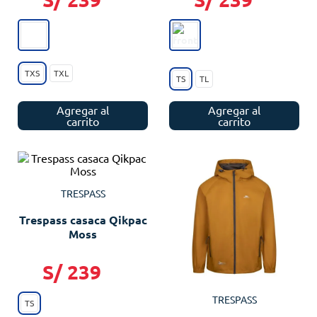
TXS
TXL
TS
TL
Agregar al
Agregar al
carrito
carrito
TRESPASS
Trespass casaca Qikpac
Moss
S/
239
TRESPASS
TS