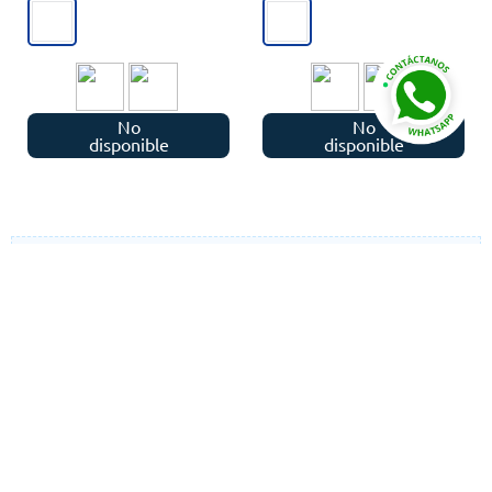
No
No
disponible
disponible
¡SUSCRÍBETE AL NEWSLETTER Y RECIBE
OFERTAS!
He leído y aceptado la politica de privacidad, seguridad y las politicas
de cookies
SUSCRIBIR
Autorizo el uso de mis datos para finalidades adicionales