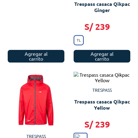
Trespass casaca Qikpac
Ginger
S/
239
TL
Agregar al
Agregar al
carrito
carrito
TRESPASS
Trespass casaca Qikpac
Yellow
S/
239
TRESPASS