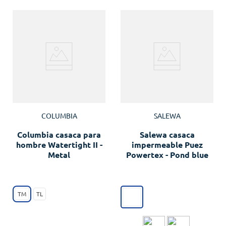
COLUMBIA
SALEWA
Columbia casaca para
Salewa casaca
hombre Watertight II -
impermeable Puez
Metal
Powertex - Pond blue
TM
TL