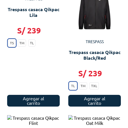
Trespass casaca Qikpac
Lila
S/
239
TRESPASS
TS
TM
TL
Trespass casaca Qikpac
Black/Red
S/
239
TL
TM
TXL
Agregar al
Agregar al
carrito
carrito