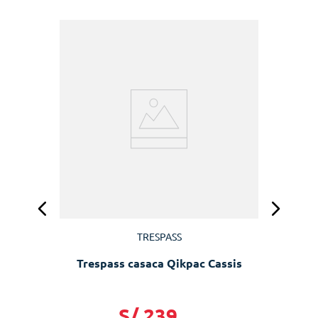
z
TRESPASS
Trespass casaca Qikpac Cassis
S/
239