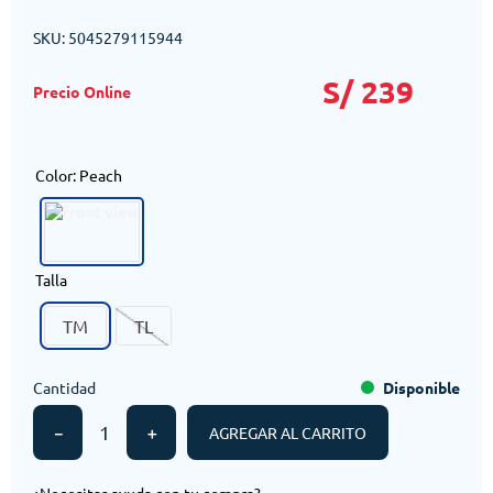
SKU
:
5045279115944
S/
239
Color
:
Peach
Talla
TM
TL
Cantidad
Disponible
－
＋
AGREGAR AL CARRITO