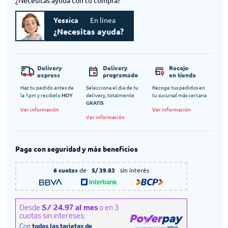
¿Necesitas ayuda con tu compra?
Yessica
En linea
¿Necesitas ayuda?
Delivery
Delivery
Recojo
express
programado
en tienda
Haz tu pedido antes de
Selecciona el dia de tu
Recoge tus pedidos en
la 1pm y recibelo
HOY
delivery, totalmente
tu sucursal más cercana
GRATIS
Ver información
Ver información
Ver información
Paga con seguridad y más beneficios
6 cuotas
de
S/ 39.83
sin interés