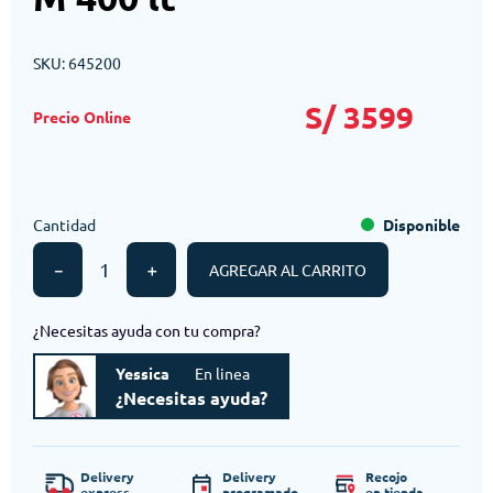
SKU
:
645200
S/
3599
Cantidad
Disponible
－
＋
AGREGAR AL CARRITO
¿Necesitas ayuda con tu compra?
Yessica
En linea
¿Necesitas ayuda?
Delivery
Delivery
Recojo
express
programado
en tienda