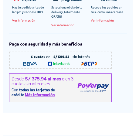
Haz tu pedido antes de
Selecciona el dia de tu
Recoge tus pedidos en
la 1pm y recibelo
HOY
delivery, totalmente
tu sucursal más cercana
GRATIS
Ver información
Ver información
Ver información
Paga con seguridad y más beneficios
6 cuotas
de
S/ 599.83
sin interés