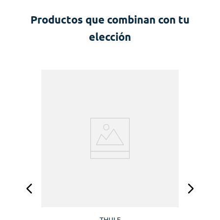
Productos que combinan con tu
elección
90
T
THULE