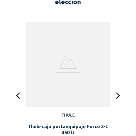
elección
90
T
THULE
Thule caja portaequipaje Force 3-L
450 lt