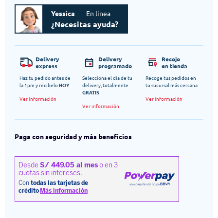
Yessica
En linea
¿Necesitas ayuda?
Delivery
Delivery
Recojo
express
programado
en tienda
Haz tu pedido antes de
Selecciona el dia de tu
Recoge tus pedidos en
la 1pm y recibelo
HOY
delivery, totalmente
tu sucursal más cercana
GRATIS
Ver información
Ver información
Ver información
Paga con seguridad y más beneficios