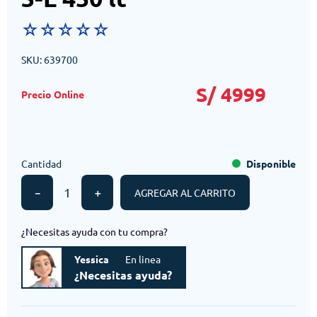
☆
☆
☆
☆
☆
SKU
:
639700
S/
4999
Cantidad
Disponible
－
＋
AGREGAR AL CARRITO
¿Necesitas ayuda con tu compra?
Yessica
En linea
¿Necesitas ayuda?