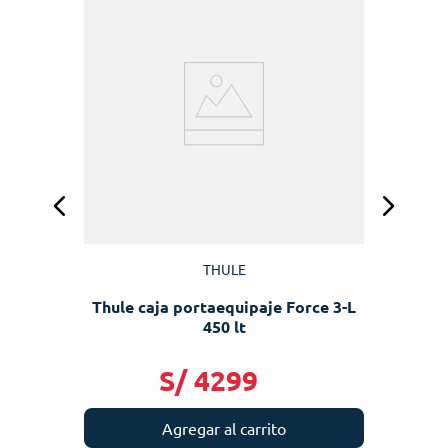
90
T
THULE
Thule caja portaequipaje Force 3-L
450 lt
S/
4299
Agregar al carrito