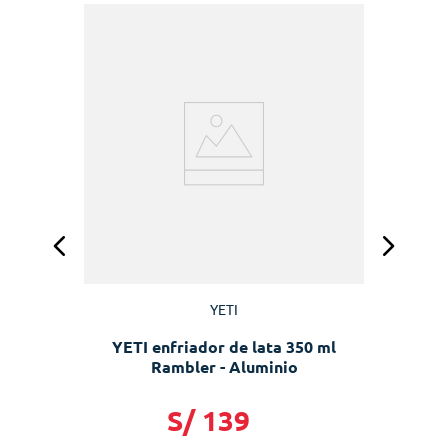
I
YETI
YETI enfriador de lata 350 ml
Rambler - Aluminio
S/
139