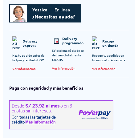
Yessica
En linea
¿Necesitas ayuda?
Delivery
Delivery
Recojo
programado
express
en tienda
Selecciona el dia de tu
delivery, totalmente
Haz tu pedido antes de
Recoge tus pedidos en
GRATIS
la 1pm y recibelo
HOY
tu sucursal más cercana
Ver información
Ver información
Ver información
Paga con seguridad y más beneficios