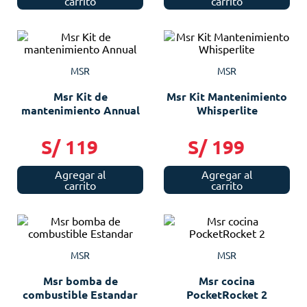
carrito
carrito
MSR
MSR
Msr Kit de
Msr Kit Mantenimiento
mantenimiento Annual
Whisperlite
S/
119
S/
199
Agregar al
Agregar al
carrito
carrito
MSR
MSR
Msr bomba de
Msr cocina
combustible Estandar
PocketRocket 2