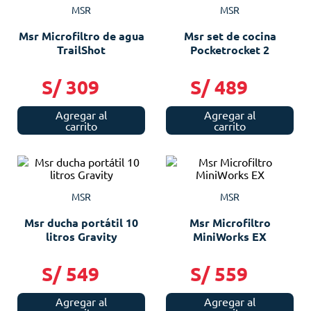
MSR
MSR
Msr Microfiltro de agua
Msr set de cocina
TrailShot
Pocketrocket 2
S/
309
S/
489
Agregar al
Agregar al
carrito
carrito
MSR
MSR
Msr ducha portátil 10
Msr Microfiltro
litros Gravity
MiniWorks EX
S/
549
S/
559
Agregar al
Agregar al