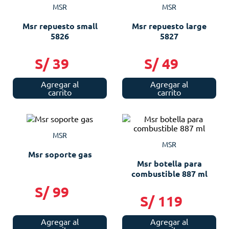
MSR
MSR
Msr repuesto small
Msr repuesto large
5826
5827
S/
39
S/
49
Agregar al
Agregar al
carrito
carrito
MSR
MSR
Msr soporte gas
Msr botella para
combustible 887 ml
S/
99
S/
119
Agregar al
Agregar al